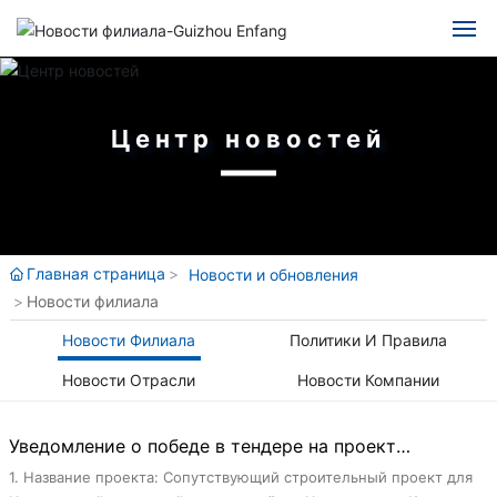
Главная
китайский
английский
Центр новостей
Энфань
испанский
язык
Блог
Russian
Бизнес
Главная страница
Новости и обновления
Новости филиала
Выступление
Новости Филиала
Политики И Правила
Набор сотрудников
Новости Отрасли
Новости Компании
Обновления проекта
Уведомление о победе в тендере на проект
поддержки строительства Центральной начальной
1. Название проекта: Сопутствующий строительный проект для
Контакт