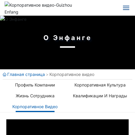
Главная
китайский
английский
О Энфанге
Энфань
испанский
язык
Блог
Russian
Бизнес
Главная страница
Корпоративное видео
Профиль Компании
Корпоративная Культура
Выступление
Жизнь Сотрудника
Квалификации И Награды
Набор сотрудников
Корпоративное Видео
Обновления проекта