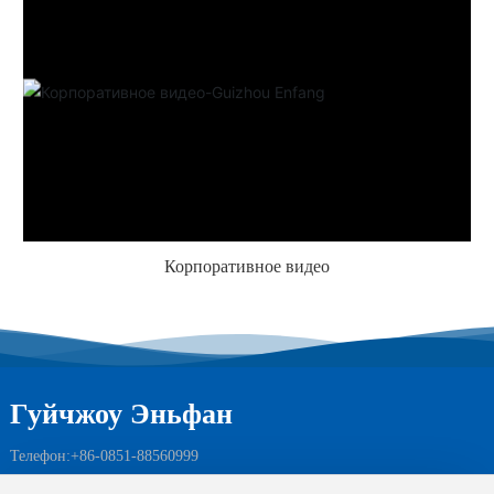
Контакт
ОА
Корпоративное видео
Гуйчжоу Эньфан
Телефон:
+86-
0851-88560999
Электронная почта:
енфанок@сина.ком