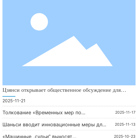
Цзянси открывает общественное обсуждение для
решения вопроса о чрезвычайно низких ценах.
———
2025-11-21
Толкование «Временных мер по
2025-11-17
управлению организациями,
Шаньси вводит инновационные меры для
осуществляющими торги для проектов в
2025-11-13
стандартизации оценки государственных
области инженерного строительства»
«Машинные „судьи“ выносят
закупок
2025-10-23