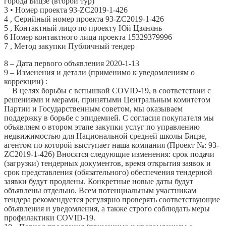
города Бицзе (второй тур)
проекту: 15329379996 7. Способ закупки: Открытый
3
• Номер проекта
93-ZC2019-1-426
тендер 8. Дата первого объявления: 13.01.2020 9.
4
, Серийный номер проекта
93-ZC2019-1-426
Изменения и подробности
5
, Контактный лицо по проекту
Юй Цзянянь
6
Номер контактного лица проекта
15329379996
7
, Метод закупки
Публичный тендер
8
– Дата первого объявления
2020-1-13
9
– Изменения и детали (применимо к уведомлениям о
коррекции)
:
В целях борьбы с вспышкой COVID-19, в соответствии с
решениями и мерами, принятыми Центральным комитетом
Партии и Государственным советом, мы оказываем
поддержку в борьбе с эпидемией. С согласия покупателя мы
объявляем о втором этапе закупки услуг по управлению
недвижимостью для Национальной средней школы Бицзе,
агентом по которой выступает наша компания (Проект №:
93-
ZC2019-1-426) Вносятся следующие изменения: срок подачи
(загрузки) тендерных документов, время открытия заявок и
срок представления (обязательного) обеспечения тендерной
заявки будут продлены. Конкретные новые даты будут
объявлены отдельно. Всем потенциальным участникам
тендера рекомендуется регулярно проверять соответствующие
объявления и уведомления, а также строго соблюдать меры
профилактики COVID-19.