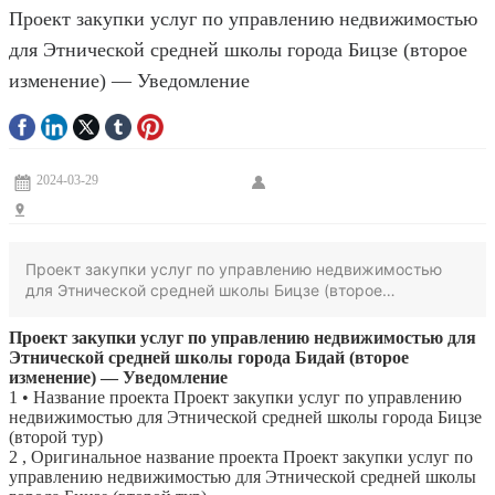
Проект закупки услуг по управлению недвижимостью
Обновления проекта
для Этнической средней школы города Бицзе (второе
Контакт
изменение) — Уведомление
ОА
2024-03-29
Проект закупки услуг по управлению недвижимостью
для Этнической средней школы Бицзе (второе
изменение) — Уведомление 1. Наименование проекта:
Проект закупки услуг по управлению недвижимостью
Проект закупки услуг по управлению недвижимостью для
для Этнической средней школы Бицзе (второе
Этнической средней школы города Бидай (второе
изменение) 2. Исходное наименование проекта: Проект
изменение) — Уведомление
закупки услуг по управлению недвижимостью для
1
• Название проекта
Проект закупки услуг по управлению
Этнической средней школы Бицзе (второе изменение) 3.
недвижимостью для Этнической средней школы города Бицзе
(второй тур)
Номер проекта: 93-ZC2019-1-426 4. Порядковый номер
2
, Оригинальное название проекта
Проект закупки услуг по
проекта: 93-ZC2019-1-426 5. Контактное лицо по
управлению недвижимостью для Этнической средней школы
проекту: Юй Цзянъянь 6. Телефон контактного лица по