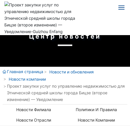
китайский
Центр новостей
английский
Главная
испанский
язык
Энфань
Russian
Главная страница
Новости и обновления
Блог
Новости компании
Проект закупки услуг по управлению недвижимостью для
Бизнес
Этнической средней школы города Бицзе (второе
изменение) — Уведомление
Выступление
Новости Филиала
Политики И Правила
Набор сотрудников
Новости Отрасли
Новости Компании