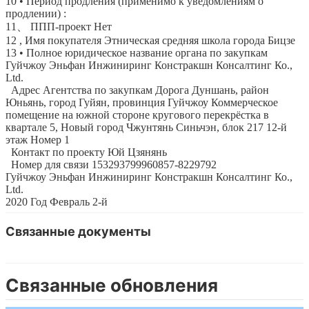
10
• Период продления (применимо к уведомлениям о
продлении)
:
11
、
ППП-проект
Нет
12
, Имя покупателя
Этническая средняя школа города Бицзе
13
• Полное юридическое название органа по закупкам
Гуйчжоу Эньфан Инжиниринг Констракшн Консалтинг Ко.,
Ltd.
Адрес Агентства по закупкам
Дорога Дуншань, район
Юньянь, город Гуйян, провинция Гуйчжоу
Коммерческое
помещение на южной стороне кругового перекрёстка в
квартале 5, Новый город Чжунтянь Синьчэн, блок 217
12-й
этаж
Номер 1
Контакт по проекту
Юй Цзянянь
Номер для связи
153293799960857-8229792
Гуйчжоу Эньфан Инжиниринг Констракшн Консалтинг Ко.,
Ltd.
2020
Год
Февраль
2-й
Связанные документы
Связанные обновления