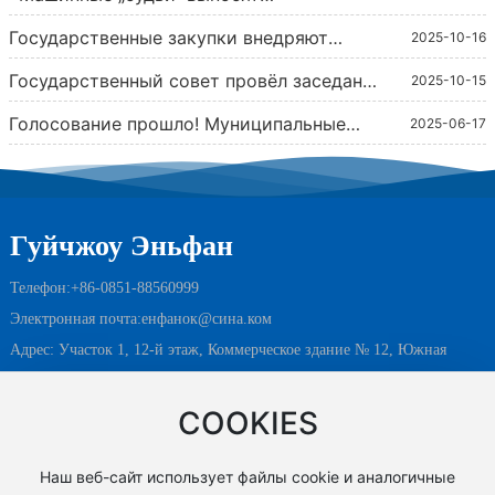
справедливые „ударные“ решения —
Государственные закупки внедряют
первые впечатления о реформе
2025-10-16
единые стандарты, что позволяет
„машинного управления тендерами“ в
Государственный совет провёл заседание
отечественным и зарубежным
Чанша, Хунань»
2025-10-15
исполнительного органа, на котором
предприятиям конкурировать на равных
Голосование прошло! Муниципальные
обсудил внедрение стандартов
условиях и открывает доступ к рынку
2025-06-17
правила Чунцина о проведении торгов и
отечественных товаров и
объёмом 3 триллиона долларов.
тендеров вступят в силу 1 августа.
соответствующих политик в
государственных закупках.
Гуйчжоу Эньфан
Телефон:
+86-
0851-88560999
Электронная почта:
енфанок@сина.ком
Адрес: Участок 1, 12-й этаж, Коммерческое здание № 12, Южная
сторона кругового перекрёстка, Группа 5, Чжунтянь Шицзи Синьчэн,
улица Дуншань № 217, район Юньянь, город Гуйян, провинция
COOKIES
Гуйчжоу
Наш веб-сайт использует файлы cookie и аналогичные